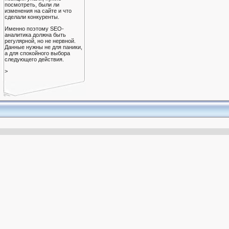
посмотреть, были ли
изменения на сайте и что
сделали конкуренты.
Именно поэтому SEO-
аналитика должна быть
регулярной, но не нервной.
Данные нужны не для паники,
а для спокойного выбора
следующего действия.
>