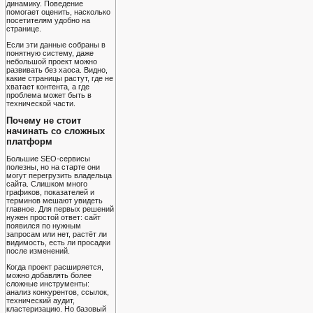
динамику. Поведение
помогает оценить, насколько
посетителям удобно на
странице.
Если эти данные собраны в
понятную систему, даже
небольшой проект можно
развивать без хаоса. Видно,
какие страницы растут, где не
хватает контента, а где
проблема может быть в
технической части.
Почему не стоит
начинать со сложных
платформ
Большие SEO-сервисы
полезны, но на старте они
могут перегрузить владельца
сайта. Слишком много
графиков, показателей и
терминов мешают увидеть
главное. Для первых решений
нужен простой ответ: сайт
появился по нужным
запросам или нет, растёт ли
видимость, есть ли просадки
после изменений.
Когда проект расширяется,
можно добавлять более
сложные инструменты:
анализ конкурентов, ссылок,
технический аудит,
кластеризацию. Но базовый