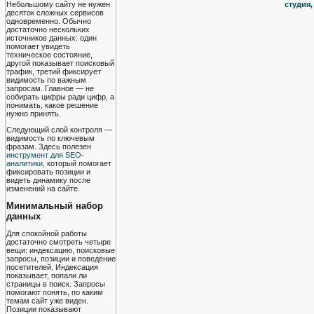
студия
Небольшому сайту не нужен
десяток сложных сервисов
одновременно. Обычно
достаточно нескольких
источников данных: один
помогает увидеть
техническое состояние,
другой показывает поисковый
трафик, третий фиксирует
видимость по важным
запросам. Главное — не
собирать цифры ради цифр, а
понимать, какое решение
нужно принять.
Следующий слой контроля —
видимость по ключевым
фразам. Здесь полезен
инструмент для SEO-
аналитики
, который помогает
фиксировать позиции и
видеть динамику после
изменений на сайте.
Минимальный набор
данных
Для спокойной работы
достаточно смотреть четыре
вещи: индексацию, поисковые
запросы, позиции и поведение
посетителей. Индексация
показывает, попали ли
страницы в поиск. Запросы
помогают понять, по каким
темам сайт уже виден.
Позиции показывают