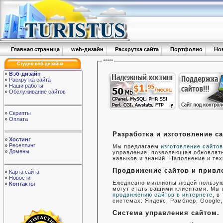
Главная страница
web-дизайн
Раскрутка сайта
Портфолио
Но
*****
Студия вэб-дизайна
»
Вэб-дизайн
»
Раскрутка сайта
»
Наши работы
»
Обслуживание сайтов
»
Скрипты
»
Оплата
Разработка и изготовление са
»
Хостинг
»
Реселлинг
Мы предлагаем
изготовление сайто
»
Домены
управления, позволяющая обновлят
навыков и знаний. Наполнение и те
Продвижение сайтов и привле
»
Карта сайта
»
Новости
Ежедневно миллионы людей пользуют
»
Контакты
могут стать вашими клиентами. Мы
продвижению сайтов в интернете
, в
системах: Яндекс, Рамблер, Google, 
Система управления сайтом.